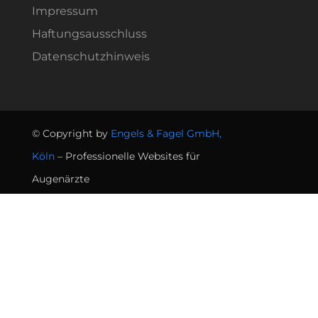
Impressum
Haftungsausschluss
Datenschutzhinweis
© Copyright by
Engels & Fagel GmbH,
Termin
Köln
– Professionelle Websites für
Nachricht
Augenärzte
Cookie Consent ändern
Historie Cookie-Consent