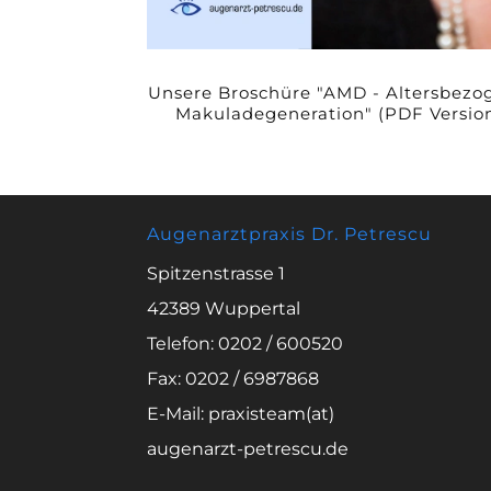
Unsere Broschüre "AMD - Altersbezo
Makuladegeneration" (PDF Versio
Augenarztpraxis Dr. Petrescu
Spitzenstrasse 1
42389 Wuppertal
Telefon: 0202 / 600520
Fax: 0202 / 6987868
E-Mail: praxisteam(at)
augenarzt-petrescu.de