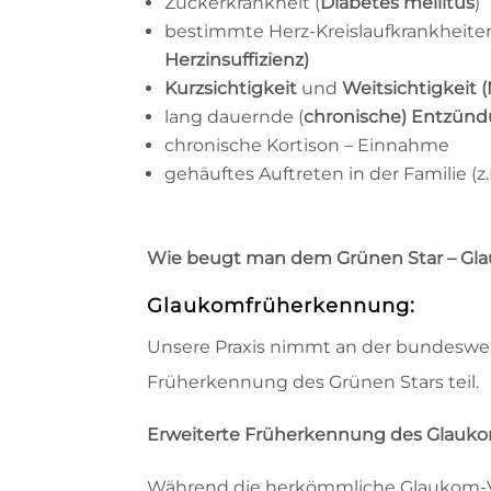
Zuckerkrankheit (
Diabetes mellitus
)
bestimmte Herz-Kreislaufkrankheite
Herzinsuffizienz)
Kurzsichtigkeit
und
Weitsichtigkeit 
lang dauernde (
chronische) Entzün
chronische Kortison – Einnahme
gehäuftes Auftreten in der Familie (z.B
Wie beugt man dem Grünen Star – Gl
Glaukomfrüherkennung:
Unsere Praxis nimmt an der bundesweit
Früherkennung des Grünen Stars teil.
Erweiterte Früherkennung des Glaukom
Während die herkömmliche Glaukom-V