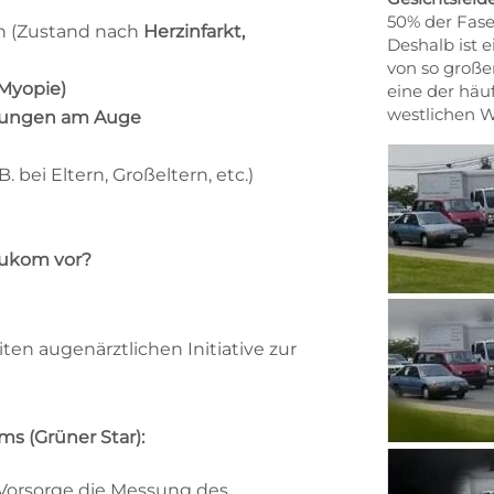
50% der Fase
n (Zustand nach
Herzinfarkt,
Deshalb ist 
von so groß
(Myopie)
eine der häu
westlichen W
dungen am Auge
. bei Eltern, Großeltern, etc.)
aukom vor?
en augenärztlichen Initiative zur
s (Grüner Star):
orsorge die Messung des