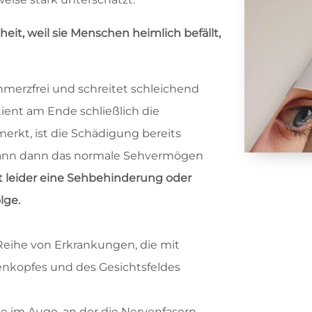
heit, weil sie Menschen heimlich befällt,
chmerzfrei und schreitet schleichend
tient am Ende schließlich die
kt, ist die Schädigung bereits
kann dann das normale Sehvermögen
st leider eine Sehbehinderung oder
lge.
e Reihe von Erkrankungen, die mit
nkopfes und des Gesichtsfeldes
lle im Auge, an der die Nervenfasern