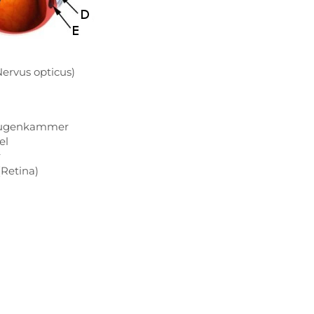
Nervus opticus)
 Augenkammer
el
r
(Retina)