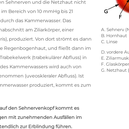
den Sehnerven und die Netzhaut nicht
t im Bereich von 10 mmHg bis 21
 durch das Kammerwasser. Das
A. Sehnerv (
bschnitt am Ziliarkörper, einer
B. Hornhaut
is), produziert. Von dort strömt es dann
C. Linse
die Regenbogenhaut, und fließt dann im
D. vordere
abekelwerk (trabekulärer Abfluss) in
E. Ziliarmusk
F. Glaskörpe
il des Kammerwassers wird auch von
G. Netzhaut 
nommen (uveoskleraler Abfluss). Ist
 Kammerwasser produziert, kommt es zum
 auf den Sehnervenkopf kommt es
gen mit zunehmenden Ausfällen im
ztendlich zur Erblindung führen.