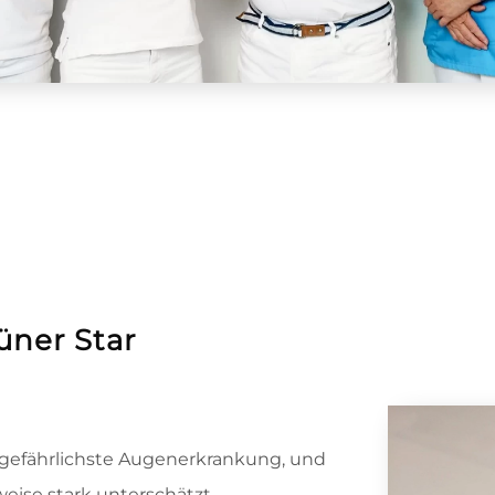
üner Star
l gefährlichste Augenerkrankung, und
rweise stark unterschätzt.