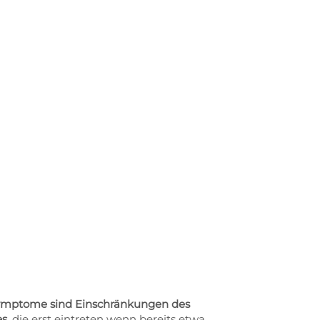
Symptome sind Einschränkungen des
s,
die erst eintreten wenn bereits etwa